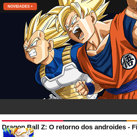
NOVIDADES +
Dragon Ball Z: O retorno dos androides - F