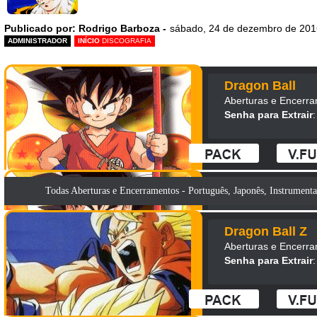
Publicado por: Rodrigo Barboza -
sábado, 24 de dezembro de 201
ADMINISTRADOR
INÍCIO
DISCOGRAFIA
Dragon Ball
Aberturas e Encerr
Senha para Extrair
:
Todas Aberturas e Encerramentos - Português, Japonês, Instrumental
Dragon Ball Z
Aberturas e Encerr
Senha para Extrair
: