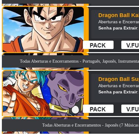
Dragon Ball Kai
Aberturas e Encerr
Senha para Extrair
:
Todas Aberturas e Encerramentos - Português, Japonês, Instrumental
Dragon Ball Su
Aberturas e Encerr
Senha para Extrair
:
Todas Aberturas e Encerramentos - Japonês (7 Músicas 