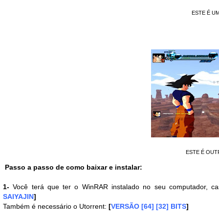
ESTE É U
ESTE É OUT
Passo a passo de como baixar e instalar:
1-
Você terá que ter o WinRAR instalado no seu computador, c
SAIYAJIN
]
Também é necessário o Utorrent:
[
VERSÃO [64] [32] BITS
]