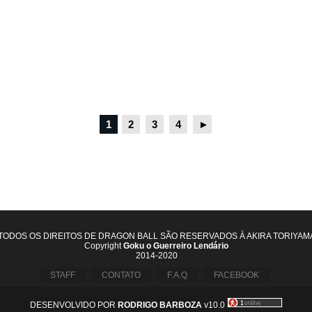
1
2
3
4
►
TODOS OS DIREITOS DE DRAGON BALL SÃO RESERVADOS À AKIRA TORIYAM
Copyright
Goku o Guerreiro Lendário
2014-2020
STAFF
CONTATO
F.A.Q
FACEBOOK
DESENVOLVIDO POR
RODRIGO BARBOZA
v10.0