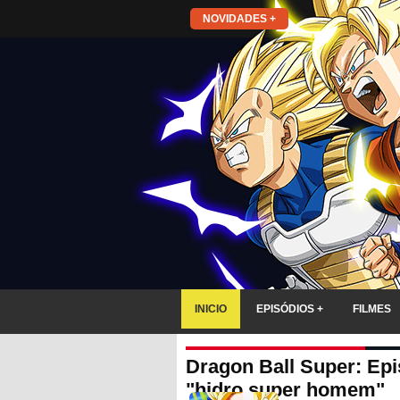
NOVIDADES +
INICIO
EPISÓDIOS +
FILMES
Dragon Ball Super: Epis
"hidro super homem"