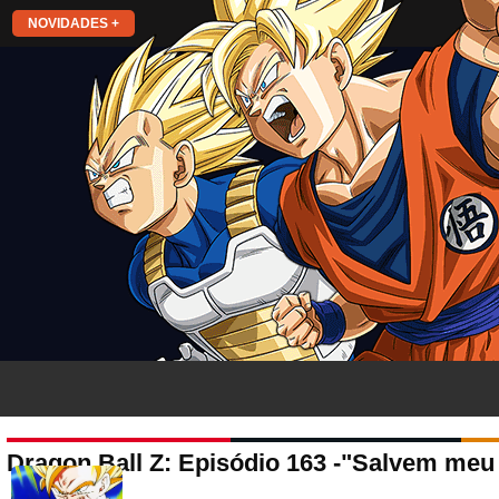
NOVIDADES +
Dragon Ball Z: Episódio 163 -"Salvem meu p