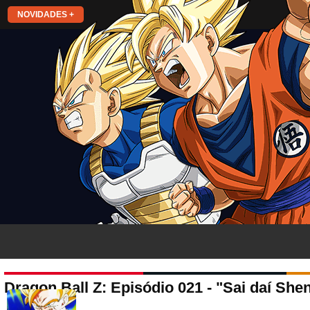
NOVIDADES +
Dragon Ball Z: Episódio 021 - "Sai daí Sh