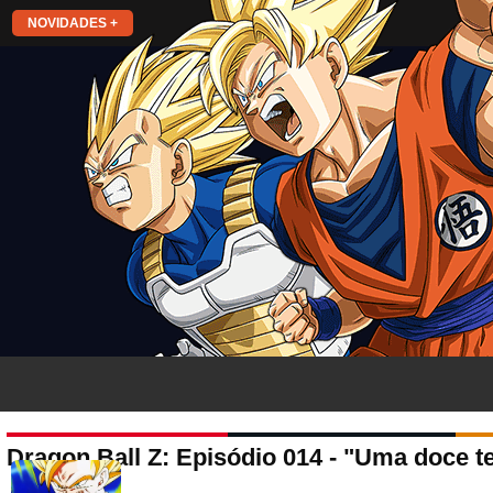
NOVIDADES +
Dragon Ball Z: Episódio 014 - "Uma doce t