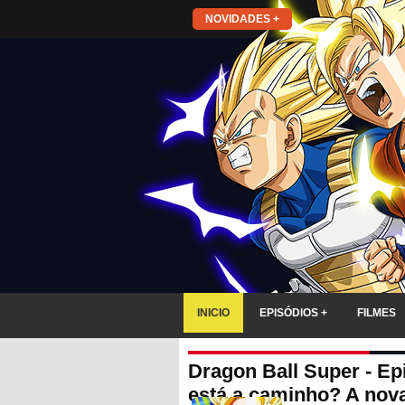
NOVIDADES +
INICIO
EPISÓDIOS +
FILMES
Dragon Ball Super - Ep
está a caminho? A nova