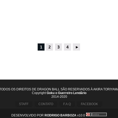
1
2
3
4
►
TODOS OS DIREITOS DE DRAGON BALL SÃO RESERVADOS À AKIRA TORIYAM
Copyright
Goku o Guerreiro Lendário
2014-2020
STAFF
CONTATO
F.A.Q
FACEBOOK
DESENVOLVIDO POR
RODRIGO BARBOZA
v10.0