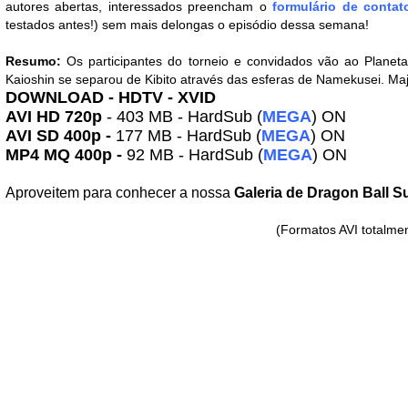
autores abertas, interessados preencham o
formulário de contat
testados antes!) sem mais delongas o episódio dessa semana!
Resumo:
Os participantes do torneio e convidados vão ao Plane
Kaioshin se separou de Kibito através das esferas de Namekusei. Maji
DOWNLOAD - HDTV - XVID
AVI HD 720p
- 403 MB - HardSub (
MEGA
) ON
AVI SD 400p -
177 MB - HardSub (
MEGA
) ON
MP4 MQ 400p -
92 MB - HardSub (
MEGA
) ON
Aproveitem para conhecer a nossa
Galeria de Dragon Ball S
(Formatos AVI totalmen