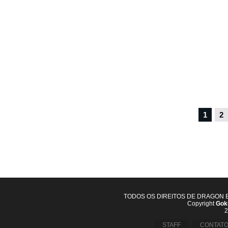
1
2
TODOS OS DIREITOS DE DRAGON 
Copyright
Goku
2
STAFF
CONTAT