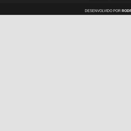
DESENVOLVIDO POR
ROD