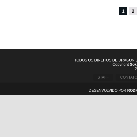
1
2
TODOS OS DIREITOS DE DRAGON 
Copyright
Goku
2
STAFF
CONTAT
DESENVOLVIDO POR
ROD